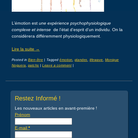
L’émotion est
une expérience psychophysiologique
complexe et intense
de l’état d’esprit d’un individu. On la
considèrera différemment physiologiquement.
Lire la suite
→
Posted in
Bien-être
|
Tagged
émotion
,
glandes
,
lifewave
,
Monique
Noguera
,
patchs
|
Leave a comment
|
Post navigation
Restez Informé !
Les nouveaux articles en avant-première !
Prénom
E-mail
*