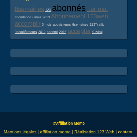
abonnés
8semaines
1er mai
123
Abonnement
123web
abondance
6mois
2013
accomplir
3 mois
abcvisiteurs
6semaines
123Traffic
accepter
9accélérateurs
2012
abonné
2016
01Viral
©Affiliation Momo
Mentions légales |
affiliation momo |
Réalisation 123 Web |
contenu