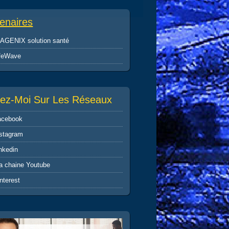
enaires
SAGENIX solution santé
ifeWave
vez-Moi Sur Les Réseaux
acebook
nstagram
nkedin
a chaine Youtube
nterest