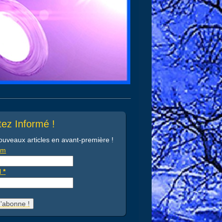
ez Informé !
ouveaux articles en avant-première !
om
l
*