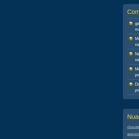
Com
g
ma
M
na
Na
na
M
pr
D
pr
Nua
réussit
apprend