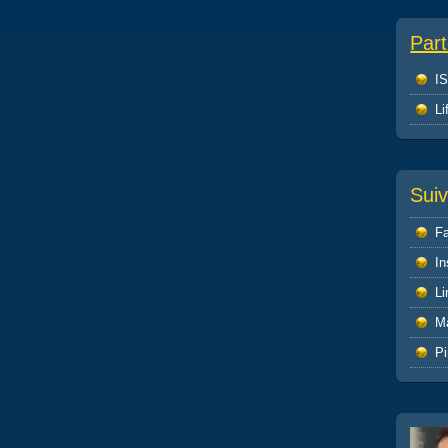
Part
I
L
Sui
F
I
Li
M
Pi