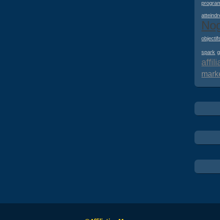
progra
atteindr
No
objectif
spark
g
affil
mark