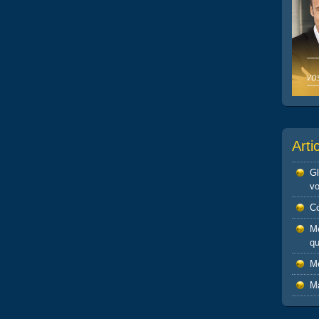
Arti
Gl
vo
Co
Me
qu
Mé
Ma