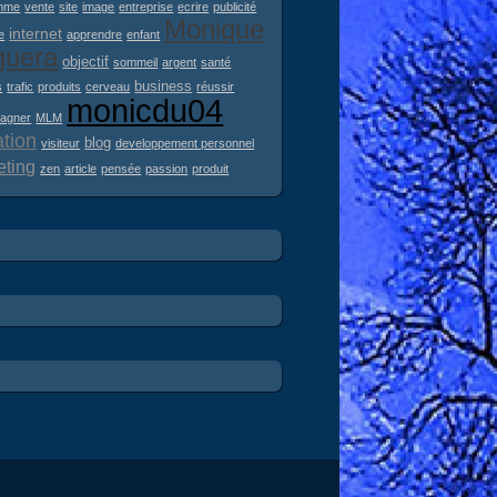
mme
vente
site
image
entreprise
ecrire
publicité
Monique
internet
e
apprendre
enfant
guera
objectif
sommeil
argent
santé
business
s
trafic
produits
cerveau
réussir
monicdu04
agner
MLM
iation
blog
visiteur
developpement personnel
eting
zen
article
pensée
passion
produit