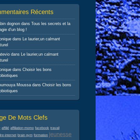
mentaires Récents
abin dognon
dans
Tous les secrets et la
gie d’un blog !
onique
dans
Le laurier,un calmant
turel
tevio
dans
Le laurier,un calmant
turel
onique
dans
Choisir les bons
obiotiques
oumouya Moussa
dans
Choisir les bons
obiotiques
ge De Mots Clefs
e
affilié
affiliation-momo
facebook
travail
jeunesse
re-internet
brain gym
formation