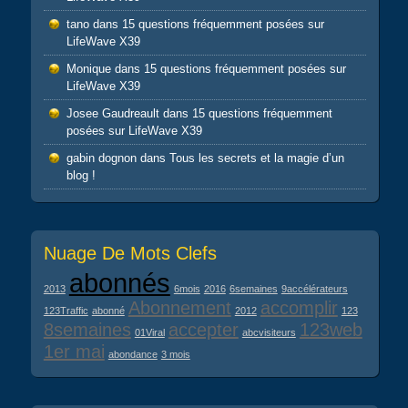
tano
dans
15 questions fréquemment posées sur
LifeWave X39
Monique
dans
15 questions fréquemment posées sur
LifeWave X39
Josee Gaudreault
dans
15 questions fréquemment
posées sur LifeWave X39
gabin dognon
dans
Tous les secrets et la magie d’un
blog !
Nuage De Mots Clefs
abonnés
2013
6mois
2016
6semaines
9accélérateurs
Abonnement
accomplir
123Traffic
abonné
2012
123
8semaines
accepter
123web
01Viral
abcvisiteurs
1er mai
abondance
3 mois