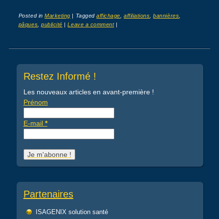
Posted in
Marketing
|
Tagged
affichage
,
affiliations
,
bannières
,
pâques
,
publicité
|
Leave a comment
|
Post navigation
Restez Informé !
Les nouveaux articles en avant-première !
Prénom
E-mail
*
Partenaires
ISAGENIX solution santé