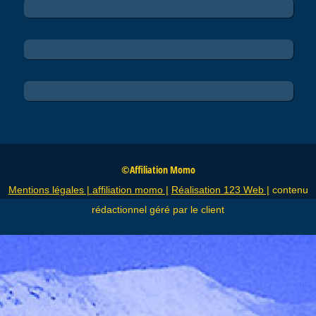
©Affiliation Momo
Mentions légales |
affiliation momo |
Réalisation 123 Web |
contenu
rédactionnel géré par le client