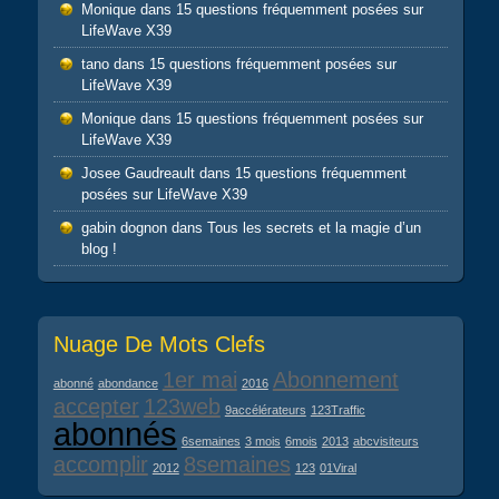
Monique
dans
15 questions fréquemment posées sur
LifeWave X39
tano
dans
15 questions fréquemment posées sur
LifeWave X39
Monique
dans
15 questions fréquemment posées sur
LifeWave X39
Josee Gaudreault
dans
15 questions fréquemment
posées sur LifeWave X39
gabin dognon
dans
Tous les secrets et la magie d’un
blog !
Nuage De Mots Clefs
1er mai
Abonnement
abonné
abondance
2016
accepter
123web
9accélérateurs
123Traffic
abonnés
6semaines
3 mois
6mois
2013
abcvisiteurs
accomplir
8semaines
2012
123
01Viral