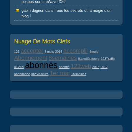
posées sur LifeWave X39
gabin dognon
dans
Tous les secrets et la magie d’un
blog !
Nuage De Mots Clefs
accepter
accomplir
123
3 mois
2016
6mois
Abonnement
8semaines
9accélérateurs
123Traffic
abonnés
123web
01Viral
abonné
2013
2012
1er mai
abondance
abcvisiteurs
6semaines