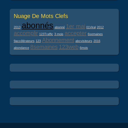
Nuage De Mots Clefs
abonnés
1er mai
2013
abonné
01Viral
2012
accomplir
accepter
123Traffic
3 mois
6semaines
Abonnement
9accélérateurs
123
abcvisiteurs
2016
8semaines
123web
abondance
6mois