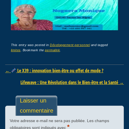
This entry was posted in
Développement personnel
and tagged
limites
. Bookmark the
permalink
.
Post navigation
←
Le X39 : innovation bien-être ou effet de mode ?
Lifewave : Une Révolution dans le Bien-être et la Santé
→
Laisser un
commentaire
Votre adresse e-mail ne sera pas publiée.
Les champs
*
obligatoires sont indiqués avec