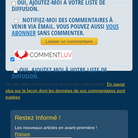
OUI, AJOUTEZ-MOI À VOTRE LISTE DE
DIFFUSION.
NOTIFIEZ-MOI DES COMMENTAIRES À
VENIR VIA ÉMAIL. VOUS POUVEZ AUSSI
VOUS
ABONNER
SANS COMMENTER.
OUI, AJOUTEZ MOI À VOTRE LISTE DE
DIFFUSION.
Ce site utilise Akismet pour réduire les indésirables.
En savoir
plus sur la façon dont les données de vos commentaires sont
traitées
.
Restez Informé !
Les nouveaux articles en avant-première !
Prénom